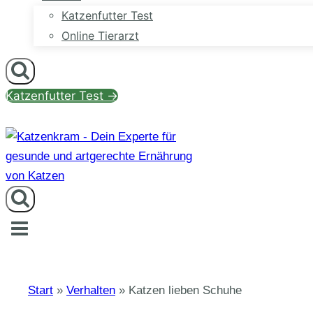
Katzenfutter Test
Online Tierarzt
Katzenfutter Test →
Start
»
Verhalten
»
Katzen lieben Schuhe