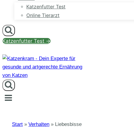
Katzenfutter Test
Online Tierarzt
Katzenfutter Test →
Start
»
Verhalten
»
Liebesbisse