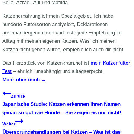
Bella, Azrael, Alfi und Matilda.
Katzenernährung ist mein Spezialgebiet. Ich habe
hunderte Futtersorten analysiert, Deklarationen
auseinandergenommen und teste jede Empfehlung im
Alltag mit meinen eigenen Katzen. Was ich meinen
Katzen nicht geben würde, empfehle ich auch dir nicht.
Das Herzstück von Katzenkram.net ist
mein Katzenfutter
Test
– ehrlich, unabhängig und alltagserprobt.
Mehr über mich →
Beitragsnavigation
Zurück
Japanische Studie: Katzen erkennen ihren Namen
genau so gut wie Hunde – Sie zeigen es nur nicht!
Weiter
Übersprungshandlungen bei Katzen – Was ist das