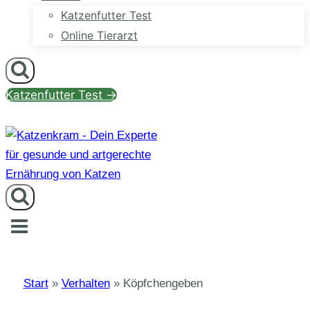
Katzenfutter Test
Online Tierarzt
Katzenfutter Test →
Start
»
Verhalten
»
Köpfchengeben