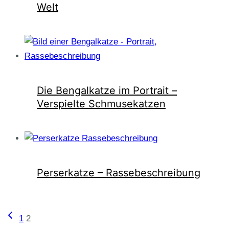
Welt
Die Bengalkatze im Portrait –
Verspielte Schmusekatzen
Perserkatze – Rassebeschreibung
Seitennavigation
Vorherige
1
2